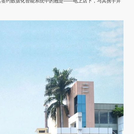
具签约数据化智能系统中的翘楚——电上店下，与其携手并
推动新零售管理系统落地选
【家具数字化案例】广州稳凯家具
立于2003年，坐落在设计之
一、 客户介绍：深耕制造三十载的户
具软件
司签约永拓家具ERP、MES数字化
为客户创造价值”为使命，传承
专家 广州稳凯家具有限公司自1993
手工艺技术，融合欧洲设计精
来，始终专注于金属、木质及户外家
与制造