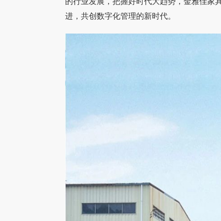
的行业发展，把握好时代大趋势，金雅佳家
进，共创数字化管理的新时代。
卖出
借助电上店下，塞特维那推陈出新，更上
童话森林全面
门
当机缘巧合之下，塞特维那专卖店的雷总了解
童话森林家具创
层楼！
择电上店下家
、意
到“电上店下APP”的在线展厅，可以依托互联
都—深圳。以“
类等
网可以无限扩大自己的实体店展厅，面积300
中国传统精湛
平方
髓，用