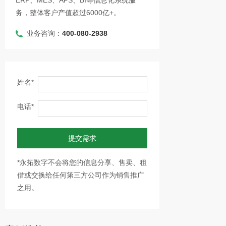
ERP、MES、APS、BI等信息化系统服
务，整体客户产值超过6000亿+。
业务咨询：
400-080-2938
姓名*
电话*
提交需求
*永拓数字不会将您的信息分享、售卖、租
借或交换给任何第三方公司作为销售推广
之用。