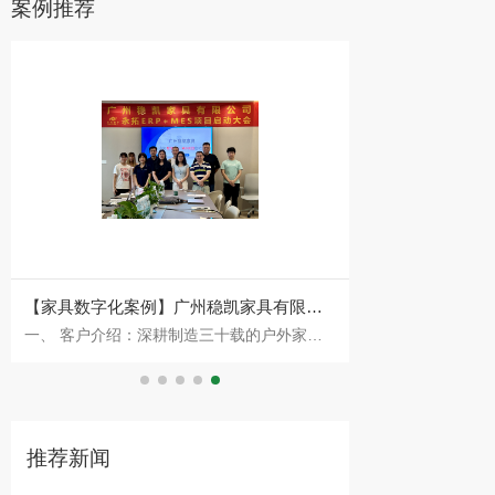
案例推荐
有限公
【红木家具生产ERP案例】浙江卓木王家
外家具
一、 客户介绍：中式精致生活的引领者 浙江
案例
具CRM、ERP、MES数字化案例
年成立以
卓木王红木家俱有限公司（以下简称卓木王）
具的研发
创始于1983年，是红木家具与高端中式整装
领域的
推荐新闻