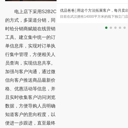
这个方法拓展客户，每月卖出500套家具
【红木家具生产ERP
电上店下采用S2B2C
14000平方米的线下独立门店，风格涵盖了新中式、现代
一、 客户介绍：中式
化案例
的方式，多渠道分销，同
意式极简、欧式、美式、法式、英式、软体类等全品类潮
（以下简称卓木王）创
时给分销商赋能在线营销
工具。建立集中统一的订
单信息库，实现对订单执
行集中管理，方便相关人
员查询，实现信息共享。
加强与客户沟通，通过微
信向客户推送商品最新价
格、优惠活动等信息，并
且实时收集客户访问浏览
数据，方便导购人员明确
知道客户的意向程度，以
便进一步跟进，直至最终