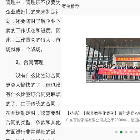
管理中，管理层不仅要为
案例推荐
企业或部门的未来制定计
划，还要随时了解企业下
属的工作状态和进度。因
此，工作量真的很大，市
场就像一个战场。
2、合同管理
没有什么比签订合同
更令人愉快的了，但也没
有什么比签订合同更麻烦
的了。由于传统的合同，
在开始制定时，您需要对
ES助力巴夏居品迈入数字化管理
【精品】【家具数字化案例】百能家居×
OME）总部设于中国家具制造中心东
广东百能家居有限公司成立于2006年，是
品牌的数字化突围
合同的类型、条款和其他
，始终致力于融合时尚设计与创新成
企业之一。公司集设计、研发、生产、销售
方面进行非常详细的设