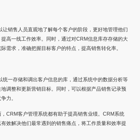
让销售人员直观地了解每个客户的阶段，更好地管理他们
提高一线工作效率。同时，通过对CRM信息库存存储的大
实际需求，准确把握目标客户的特点，提高销售转化率。
统一存储和调出客户信息的库，通过系统中的数据分析等
】戎马家具重磅引入永
【精品】【家具数字化案例】百能家居×
性地调整和更新营销目标。同时，可以根据产品销售记录预
2006年起深耕软体家具
广东百能家居有限公司成立于2006年，是国
系统
拓数字：不锈钢橱柜头部品牌的数字化突
竞争力。
成为一家全球化高端家具
内最早切入不锈钢橱柜赛道的企业之一。公
围
万平方米现代化制造基地，
集设计、研发、生产、销售于一体，产品线
CRM客户管理系统都有助于提高销售业绩。CRM系统
从橱柜
以有效解决他们最常遇到的销售痛点，将工作质量和效率提