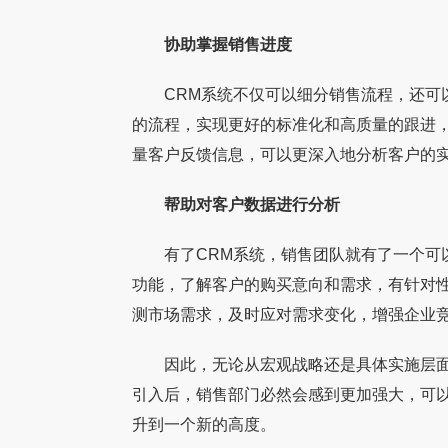
协助掌握销售进度
CRM系统不仅可以细分销售流程，还可以
的流程，实现更好的标准化和高质量的跟进，
量客户反馈信息，可以更深入地分析客户的
帮助对客户数据进行分析
有了CRM系统，销售团队就有了一个可以
【家具生产ERP案例】肇庆森芸家具生产
【家具数字化案例
功能，了解客户的购买意向和需求，有针对
广东永拓数字技术有限公司成功签约肇庆市森
戎马家具 戎马家具自
ERP数字化案例
拓数字CRM+ERP
测市场需求，及时应对需求变化，增强企业
芸汽车座椅科技有限公司铁艺家具ERP数字化
制造领域，现已发展
案例。肇庆市森芸汽车座椅科技有限公司成立
品牌。企业坐拥12
因此，无论从宏观战略还是具体实施层面，
于2
拥有超
引入后，销售部门必然会感到更加强大，可
升到一个新的高度。