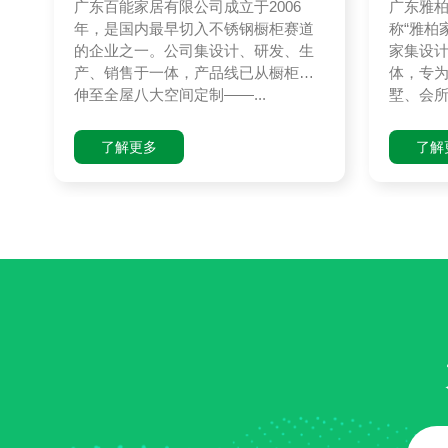
广东百能家居有限公司成立于2006
广东雅
年，是国内最早切入不锈钢橱柜赛道
称“雅柏
的企业之一。公司集设计、研发、生
家集设
产、销售于一体，产品线已从橱柜延
体，专
伸至全屋八大空间定制——...
墅、会所
了解更多
了解