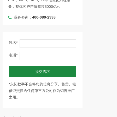
ERP、MES、APS、BI等信息化系统服
务，整体客户产值超过6000亿+。
业务咨询：
400-080-2938
姓名*
电话*
提交需求
*永拓数字不会将您的信息分享、售卖、租
借或交换给任何第三方公司作为销售推广
之用。