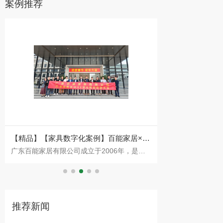
案例推荐
永
【家具数字化案例】铭晋家具携手永拓
【红木家具生产
东莞铭晋家具有限公司，前身为1999年成立
一、 客户介绍：
ERP升级美式家具企业数字化之路
具CRM、ERP
司
的东莞市理达家私厂，2002年正式注册成立
卓木王红木家俱
已
铭晋家具，坐落于东莞市温塘片区。二十余年
创始于1983年
来，企业始
领域的
推荐新闻