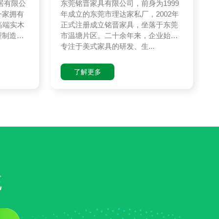
居有限公
东莞铭晋家具有限公司，前身为1999
一家拥有
年成立的东莞市理达家私厂，2002年
高端实木
正式注册成立铭晋家具，坐落于东莞
型制造企
市温塘片区。二十余年来，企业始终
专注于美式家具的研发、生...
了解更多
统