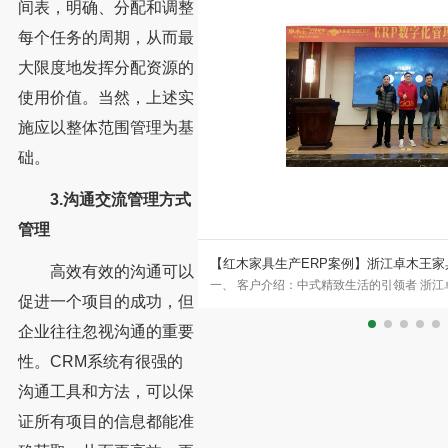
间表，明确、分配和调整
每个任务的周期，从而最
大限度地发挥分配资源的
使用价值。当然，上述实
施应以整体范围管理为基
础。
3.沟通交流管理方式
管理
家居×永拓数字：不锈钢橱柜头部
【红木家具生产ERP案例】浙江卓木王家具
高效有效的沟通可以
年，是国内最早切入不锈钢橱柜赛道的
一、 客户介绍：中式精致生活的引领者 浙
化案例
促进一个项目的成功，但
、销售于一体，产品线已从橱柜
（以下简称卓木王）创始于1983年，是红
企业往往忽视沟通的重要
性。CRM系统有很强的
沟通工具和方法，可以保
证所有项目的信息都能准