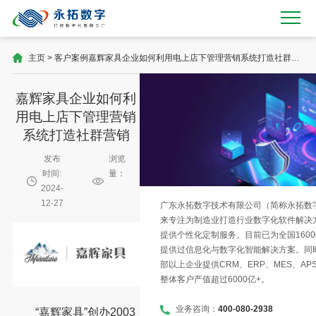
主页
>
客户案例
嘉辉家具企业如何利用电上店下管理营销系统打造社群营
销
嘉辉家具企业如何利
用电上店下管理营销
系统打造社群营销
发布
浏览
时间:
量：
2024-
12-27
广东永拓数字技术有限公司（简称永拓数字）
来专注为制造业打造行业数字化软件解决
提供个性化定制服务。目前已为全国1600
提供过信息化与数字化智能解决方案。同时
部以上企业提供CRM、ERP、MES、AP
整体客户产值超过6000亿+。
业务咨询：
400-080-2938
“嘉辉家具”创办2003