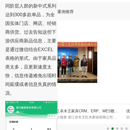
同阶层人群的新中式系列
案例推荐
达到300多款单品，为全
国实体门店、网店、经销
商供货。过去告知这些下
游供应商新品信息，主要
是通过微信结合EXCEL
表格的形式。由于家具品
类太多，且更新速度太
快，信息传递难免出现时
间延缓或者信息失真的情
况。
王家具CRM、ERP、MES数字
优品爸爸￨用这个方法拓展客户，每月卖出
者 浙江卓木王红木家俱有限公司
目前在武汉拥有14000平方米的线下独立
，是红木家具与高端中式整装领域的
轻奢、简奢、意式极简、欧式、美式、法式