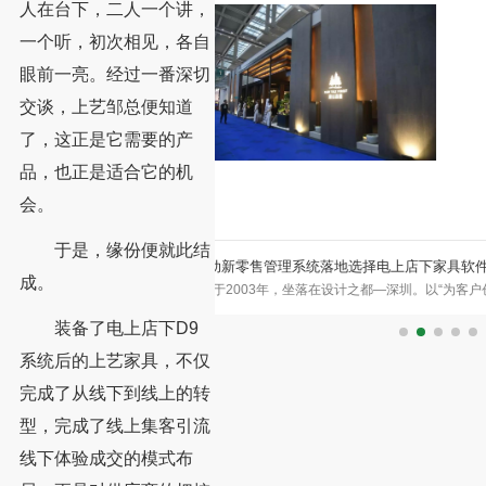
人在台下，二人一个讲，
一个听，初次相见，各自
眼前一亮。经过一番深切
交谈，上艺邹总便知道
了，这正是它需要的产
品，也正是适合它的机
会。
于是，缘份便就此结
落地选择电上店下家具软件
借助电上店下，塞特维那推陈出新，更上
成。
在设计之都—深圳。以“为客户创造价
当机缘巧合之下，塞特维那专卖店的雷总了解
艺技术，融合欧洲设计精髓，用
厅，可以依托互联网可以无限扩大自己的实体
装备了电上店下D9
系统后的上艺家具，不仅
完成了从线下到线上的转
型，完成了线上集客引流
线下体验成交的模式布