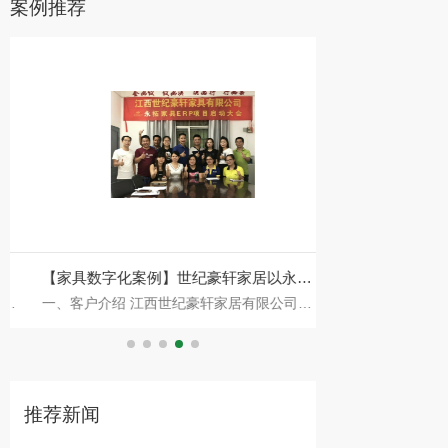
案例推荐
【家具数字化案例】世纪豪轩家居以永拓
东莞市亚马电子
一、客户介绍 江西世纪豪轩家居有限公司是
项目介绍：广东永
ERP+MES驱动实木家具智造升级
CRM+ERP+AP
一家拥有国际先进生产设备，集设计、研发、
约东莞市亚马电子
例
生产和销售为一体的大型实木家具生产企业。
该项目是包含CRM、
,
公司
和精益管理的
推荐新闻