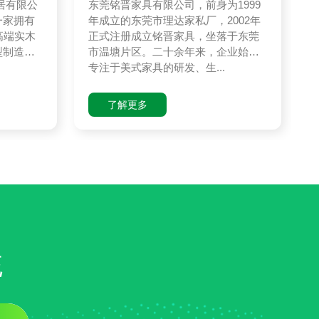
居有限公
东莞铭晋家具有限公司，前身为1999
一家拥有
年成立的东莞市理达家私厂，2002年
高端实木
正式注册成立铭晋家具，坐落于东莞
型制造企
市温塘片区。二十余年来，企业始终
专注于美式家具的研发、生...
了解更多
统