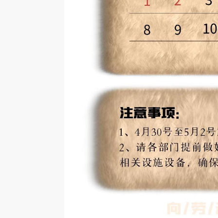
【家具数字化案例】雅柏家具选用永拓数
【家具数字化案例】
广东雅柏家具实业有限公司（以下简称“雅柏
戎马家具 戎马家具自2
字家具ERP，打造高端酒店家具数字化体
拓数字CRM+ERP系
家具”）成立于1999年，是一家集设计、生
制造领域，现已发展成
系
产、销售和服务为一体，专为高端星级酒店、
品牌。企业坐拥12万
公寓、
拥有超