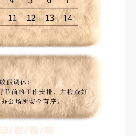
戎马家具重磅引入永
【不锈钢家居生产ERP案例】广东百能不
006年起深耕软体家具
客户介绍：广东永拓数字技术有限公司成功签
统
锈钢家居家具数字化生产案例
为一家全球化高端家具
约广东百能家居有限公司家具全链路智能协同
平方米现代化制造基地，
系统
（CRM+ERP+APS+MES+SRM+WMS+KPI）
打造4.0超级智造工