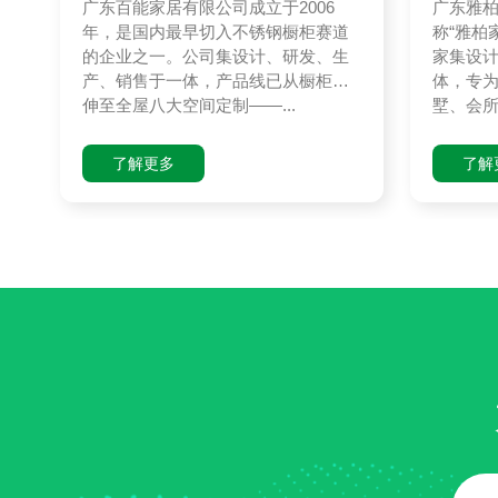
广东百能家居有限公司成立于2006
广东雅
年，是国内最早切入不锈钢橱柜赛道
称“雅柏
的企业之一。公司集设计、研发、生
家集设
产、销售于一体，产品线已从橱柜延
体，专
伸至全屋八大空间定制——...
墅、会所
了解更多
了解