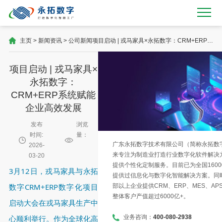
主页
>
新闻资讯
>
公司新闻
项目启动 | 戎马家具×永拓数字：CRM+ERP系
统赋能企业高效发展
项目启动 | 戎马家具×
永拓数字：
CRM+ERP系统赋能
企业高效发展
发布
浏览
时间:
量：
广东永拓数字技术有限公司（简称永拓数字）
2026-
来专注为制造业打造行业数字化软件解决
03-20
提供个性化定制服务。目前已为全国1600
3月12日，戎马家具与永拓
提供过信息化与数字化智能解决方案。同时
数字CRM+ERP数字化项目
部以上企业提供CRM、ERP、MES、AP
整体客户产值超过6000亿+。
启动大会在戎马家具生产中
心顺利举行。作为全球化高
业务咨询：
400-080-2938