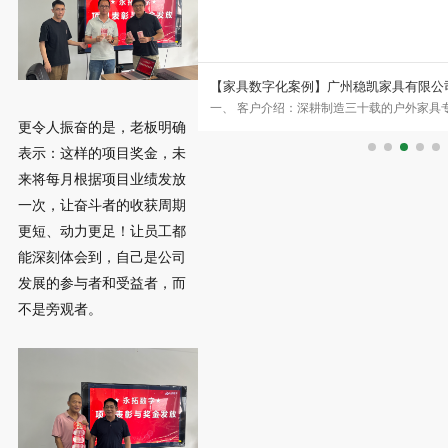
营销平台化
【家具数字化案例】广州稳凯家具有限公司签
不知如何下手，最简单安全的方
一、 客户介绍：深耕制造三十载的户外家具专家
MES数字化案例
更令人振奋的是，老板明确
人的共性。”所以鼎高家
自1993年成立以来，始终专注于金属、木质及
表示：这样的项目奖金，未
来将每月根据项目业绩发放
一次，让奋斗者的收获周期
更短、动力更足！让员工都
能深刻体会到，自己是公司
发展的参与者和受益者，而
不是旁观者。