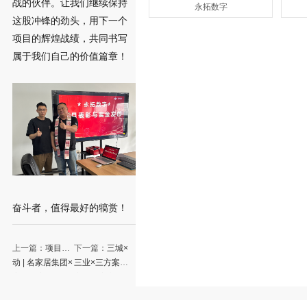
战的伙伴。让我们继续保持
永拓数字
这股冲锋的劲头，用下一个
项目的辉煌战绩，共同书写
属于我们自己的价值篇章！
奋斗者，值得最好的犒赏！
上一篇：
项目启
下一篇：
三城×
动 | 名家居集团×
三业×三方案，
永拓数字，共筑
永拓数字交出制
家居产业数字化
造业转型的三月
新生态
答卷