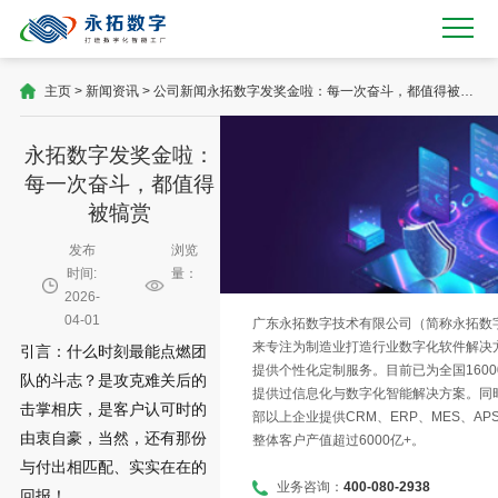
主页
>
新闻资讯
>
公司新闻
永拓数字发奖金啦：每一次奋斗，都值得被犒
赏
永拓数字发奖金啦：
每一次奋斗，都值得
被犒赏
发布
浏览
时间:
量：
2026-
04-01
广东永拓数字技术有限公司（简称永拓数字）
来专注为制造业打造行业数字化软件解决
引言：什么时刻最能点燃团
提供个性化定制服务。目前已为全国1600
队的斗志？是攻克难关后的
提供过信息化与数字化智能解决方案。同时
击掌相庆，是客户认可时的
部以上企业提供CRM、ERP、MES、AP
由衷自豪，当然，还有那份
整体客户产值超过6000亿+。
与付出相匹配、实实在在的
业务咨询：
400-080-2938
回报！