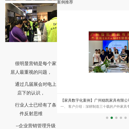
案例推荐
很明显营销是每个家
居人最重视的问题，
通过几届展会对电上
店下的认识，
家居×永拓数字：不锈钢橱柜头部
【家具数字化案例】广州稳凯家具有限公
行业人士已经有了条
年，是国内最早切入不锈钢橱柜赛道的
一、 客户介绍：深耕制造三十载的户外家具
MES数字化案例
、销售于一体，产品线已从橱柜
自1993年成立以来，始终专注于金属、木
件反射思维
--企业营销管理升级