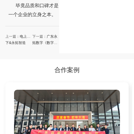
毕竟品质和口碑才是
一个企业的立身之本。
上一篇：
电上店
下一篇：
广东永
下&永拓智造
拓数字《数字经
ERP年底尾牙欢
营与精益管理》
乐温泉之旅
南康站分享会圆
满成功
合作案例