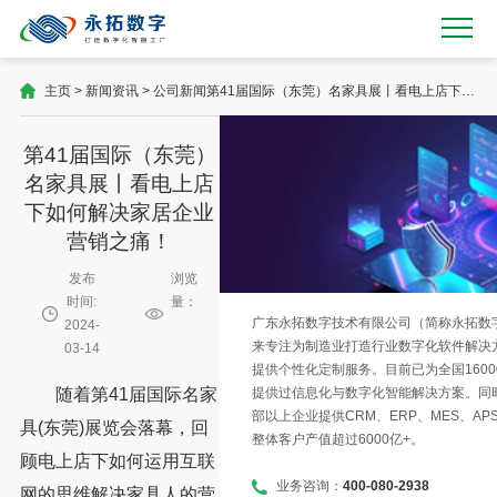
主页
>
新闻资讯
>
公司新闻
第41届国际（东莞）名家具展丨看电上店下如
何解决家居企业营销之痛！
第41届国际（东莞）
名家具展丨看电上店
下如何解决家居企业
营销之痛！
发布
浏览
时间:
量：
广东永拓数字技术有限公司（简称永拓数字）
2024-
来专注为制造业打造行业数字化软件解决
03-14
提供个性化定制服务。目前已为全国1600
提供过信息化与数字化智能解决方案。同时
随着第41届国际名家
部以上企业提供CRM、ERP、MES、AP
具(东莞)展览会落幕，回
整体客户产值超过6000亿+。
顾电上店下如何运用互联
业务咨询：
400-080-2938
网的思维解决家具人的营