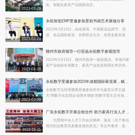
化、智能化家具产业园新动态。
2023-03-29
永拓智造ERP受邀参加景初书画艺术展做分享
2023年3月15日，由名家具、中国家居品牌节、优
设、名品国际家居、东希联合主办，东莞名家具俱乐
2023-03-20
部、FAD名设会、超级设计引擎、设计上下游、耀晟
供应链协办，米斐、永拓智造ERP、简欧家俱赞助，
赣州市政府领导一行莅临永拓数字参观指导
【景初书画艺术展&全国签售会暨大湾区全案设计高
峰论坛】于广东现
2023年3月15日，赣州市政府一级巡视员、市现代家
居产业链链长胡聚文、家具产业促进局局长李庆伟、
2023-03-20
赣州工信局副局长刘勐、南康家具协会会长罗海龙等
领导、多位家具企业家一行莅临永拓数字参观指导，
永拓数字受邀参加2023年成都国际家居展，赋能
永拓数字技术总经理潘勇进行了热情接待。
家居企业数字星生态
永拓数字总经理潘勇受邀参加并作为嘉宾分享主题
为“用数字化实现企业降本增效”的数字星生态专场演
2023-03-09
讲。总经理潘勇为现场的家居企业介绍了家居企业数
字化转型的基础思路，引导企业如何寻找符合自身企
广东永拓数字开展企校合作 助力家具行业人才培
业条件的数字化转型方向，并从生产、销售、财务多
方面细
育高质量发展
为贯彻中央人才工作会议精神，落实《关于推动
现代职业教育高质量发展的意见》等文件要求，使人
2022-11-11
才培养紧密对接产业升级和技术变革趋势，深化产教