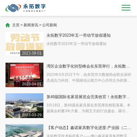
主页
>
新闻资讯
>
公司新闻
永拓数字2023年五一劳动节放假通知
永拓数字2023年五一劳动节放假通知
2023-09-01
湾区企业数字化转型峰会在东莞举行，永拓数字
签约中国移动云中心
2023年3月25日下午，由东莞市大数据协会联合深圳
杰成合力科技、中国移动云能力中心共同主办的第三
2023-04-01
届湾区企业数字化转型峰会在厚街镇举行。会议围绕
企业数字化建设总结经验、展示成果、交流学习，共
第49届国际名家居展览会完美收官！永拓数字化
同探讨数字化转型与制造业科技创新的话题。来自各
大企业的高
赋能全案设计与整装时代
3月19日，第49届名家具展在东莞厚街精彩落幕。本
届展会积蓄3年力量，为期五天的行业盛会，吸引近
2023-03-29
19万海内外专业观众洽谈合作、超1200+一线品牌入
驻，聚势大家居，赋能产业高质量发展。本届展会呈
【客户动态】鑫诺家具数字化进度-产业园（二
现出家具行业的强劲复苏，展示了经济新活力。
期）车间D工程喜封金顶
永拓数字技术标杆客户——佛山鑫诺家具集团数字