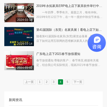
融合、企校合作，切实增强职业教育的适应性，充分
2019年永拓家具ERP电上店下家具软件举行中秋
发挥企业和学校双方的优势，同时也为广大学生实
习、实训
茶话会
一年四季，季季有月。最圆之月，唯有仲秋。
2019年9月12日下午，在一年一度的中秋佳节来临之
2024-03-14
际，为弘扬中华民族传统文化，体现电上店下家具软
件公司对全体员工的人文关怀，永拓家具ERP&电上
第41届国际（东莞）名家具展丨看电上店下如何
店下家具软件隆重举行了中秋茶话会活动。公司董事
长潘总与部门经
解决家居企业营销之痛！
随着第41届国际名家具(东莞)展览会落幕，回顾电上
店下如何运用互联网的思维解决家具人的营销之痛，
2024-03-14
成功地在这次名家具展脱颖而出。
广东电上店下2021春节放假通知
春节放假通知 尊敬的客户： 春节将至,根据有关规
定，结合我公司实际情况，现就2021年春节放假安
2024-03-02
排通知如下: 2月3日至2月20日放假，共18天。 2月
21日(正月初十/星期天)正常上班。 感谢各位客户长
期以来对我司的支持与厚爱。在新的一年里，我司会
上一页
1
2
3
4
5
下一页
更加努力为各位客户
新闻资讯