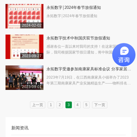
业机会。为了顺应这个大趋势，更好的为客户提供服
永拓数字￨2024年春节放假通知
务，广东永拓数字技术有限公司(下文简称“永拓数
字”)于
永拓数字￨2024年春节放假通知
2024-02-02
永拓数字技术中秋国庆双节放假通知
感谢各位一直以来对我司的支持！在这家国同庆之
际，我司根据国家节假日通知，将中秋国庆假期安排
2023-09-27
如下：2023年9月29日至10月4日放假调休，共6
天，10月7日（星期六上整天班，10月8日正常休
永拓数字受邀参加南康家具标准会议 分享家居企
息）
业如何做数字化转型
2023年7月19日，在江西南康家具小镇举办了2023
年第三期南康家具产业实施精益生产——物料排名与
2023-09-01
编码规则相关地方标准宣贯会。永拓数字总经理潘勇
先生受邀分享家居企业如何做数字化转型。
上一页
1
2
3
4
5
下一页
新闻资讯