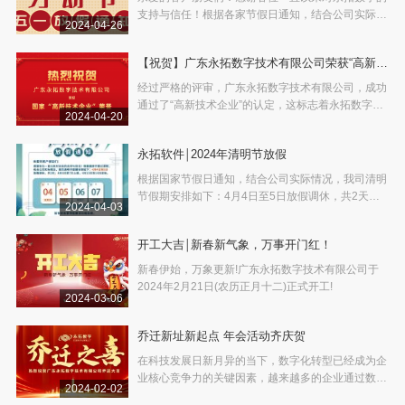
支持与信任！根据各家节假日通知，结合公司实际情
2024-04-26
况，我司劳动节假期安排如下：5月1日至3日放假调
休，共3天；4月27日、5月4日和5月5日上整天班。
【祝贺】广东永拓数字技术有限公司荣获“高新技
术企业”认定！
经过严格的评审，广东永拓数字技术有限公司，成功
通过了“高新技术企业”的认定，这标志着永拓数字在
2024-04-20
科技创新和研发实力方面取得了显著成就，为企业的
可持续发展注入了新的动力。
永拓软件￨2024年清明节放假
根据国家节假日通知，结合公司实际情况，我司清明
节假期安排如下：4月4日至5日放假调休，共2天；4
2024-04-03
月6日至4月7日上班，4月13日至14日双休。
开工大吉￨新春新气象，万事开门红！
新春伊始，万象更新!广东永拓数字技术有限公司于
2024年2月21日(农历正月十二)正式开工!
2024-03-06
乔迁新址新起点 年会活动齐庆贺
在科技发展日新月异的当下，数字化转型已经成为企
业核心竞争力的关键因素，越来越多的企业通过数字
2024-02-02
化战略来扩大企业规模，提升内部效率，挖掘新的商